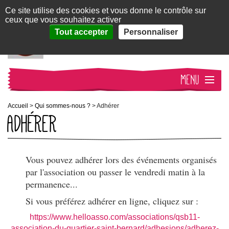
Panneau de gestion des cookies
Ce site utilise des cookies et vous donne le contrôle sur
ceux que vous souhaitez activer
QSB11
susciter, transformer,
Tout accepter
Personnaliser
s'engager
MENU
ACCUEIL
Accueil
>
Qui sommes-nous ?
>
Adhérer
ADHÉRER
QUI SOMMES-NOUS ?
NOS ACTIVITÉS
Vous pouvez adhérer lors des événements organisés
par l'association ou passer le vendredi matin à la
permanence...
ACTUALITÉS
Si vous préférez adhérer en ligne, cliquez sur :
CONTACT
https://www.helloasso.com/associations/qsb11-
association-du-quartier-saint-bernard/adhesions/adherez-