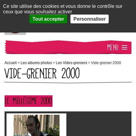
Panneau de gestion des cookies
Ce site utilise des cookies et vous donne le contrôle sur
ceux que vous souhaitez activer
QSB11
susciter, transformer,
Tout accepter
Personnaliser
s'engager
MENU
ACCUEIL
Accueil
>
Les albums photos
>
Les Vides-greniers
>
Vide-grenier 2000
VIDE-GRENIER 2000
QUI SOMMES-NOUS ?
NOS ACTIVITÉS
LE MILLÉSIME 2000
ACTUALITÉS
CONTACT